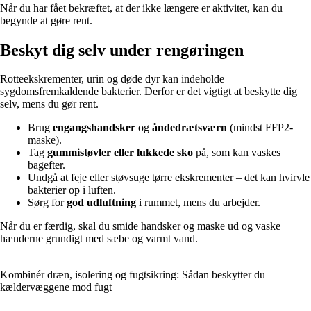
Når du har fået bekræftet, at der ikke længere er aktivitet, kan du
begynde at gøre rent.
Beskyt dig selv under rengøringen
Rotteekskrementer, urin og døde dyr kan indeholde
sygdomsfremkaldende bakterier. Derfor er det vigtigt at beskytte dig
selv, mens du gør rent.
Brug
engangshandsker
og
åndedrætsværn
(mindst FFP2-
maske).
Tag
gummistøvler eller lukkede sko
på, som kan vaskes
bagefter.
Undgå at feje eller støvsuge tørre ekskrementer – det kan hvirvle
bakterier op i luften.
Sørg for
god udluftning
i rummet, mens du arbejder.
Når du er færdig, skal du smide handsker og maske ud og vaske
hænderne grundigt med sæbe og varmt vand.
Kombinér dræn, isolering og fugtsikring: Sådan beskytter du
kældervæggene mod fugt