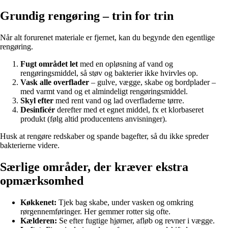
Grundig rengøring – trin for trin
Når alt forurenet materiale er fjernet, kan du begynde den egentlige
rengøring.
Fugt området let
med en opløsning af vand og
rengøringsmiddel, så støv og bakterier ikke hvirvles op.
Vask alle overflader
– gulve, vægge, skabe og bordplader –
med varmt vand og et almindeligt rengøringsmiddel.
Skyl efter
med rent vand og lad overfladerne tørre.
Desinficér
derefter med et egnet middel, fx et klorbaseret
produkt (følg altid producentens anvisninger).
Husk at rengøre redskaber og spande bagefter, så du ikke spreder
bakterierne videre.
Særlige områder, der kræver ekstra
opmærksomhed
Køkkenet:
Tjek bag skabe, under vasken og omkring
rørgennemføringer. Her gemmer rotter sig ofte.
Kælderen:
Se efter fugtige hjørner, afløb og revner i vægge.