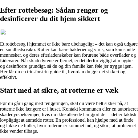
Efter rottebesøg: Sådan rengør og
desinficerer du dit hjem sikkert
Et rottebesøg i hjemmet er ikke bare ubehageligt – det kan også udgøre
en sundhedsrisiko. Rotter kan bære bakterier og virus, som kan smitte
mennesker, og deres efterladenskaber kan forurene både overflader og
fødevarer. Når skadedyrene er fjernet, er det derfor vigtigt at rengøre
og desinficere grundigt, så du og din familie kan føle jer trygge igen.
Her får du en trin-for-trin guide til, hvordan du gør det sikkert og
effektivt.
Start med at sikre, at rotterne er væk
Før du går i gang med rengøringen, skal du være helt sikker på, at
rotterne ikke længere er i huset. Kontakt kommunen eller en autoriseret
skadedyrsbekæmper, hvis du ikke allerede har gjort det – det er faktisk
lovpligtigt at anmelde rotter. En professionel kan hjælpe med at finde
og lukke de huller, hvor rotterne er kommet ind, og sikre, at problemet
ikke vender tilbage.