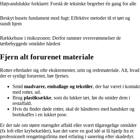
Højvandslukke forklaret: Forstå de tekniske begreber én gang for alle
Beskyt husets fundament mod fugt: Effektive metoder til et tørt og
sundt hjem
Rækkehuse i risikozonen: Derfor rammer oversvømmelser de
tætbebyggede områder hårdest
Fjern alt forurenet materiale
Rotter efterlader sig ofte ekskrementer, urin og redemateriale. Alt, hvad
der er synligt forurenet, bør fjernes.
Smid
madvarer, emballage og tekstiler
, der har været i kontakt
med rotter, ud.
Brug
plastiksække
, som du lukker tæt, før du smider dem i
restaffald.
Hvis du finder døde rotter, skal de håndteres med handsker og
bortskaffes i en lukket pose.
Er der tale om større mængder affald eller svært tilgængelige områder
(fx loft eller krybekælder), kan det være en god idé at få hjælp fra et
professionelt rengøringsfirma med erfaring i sanering efter skadedyr.