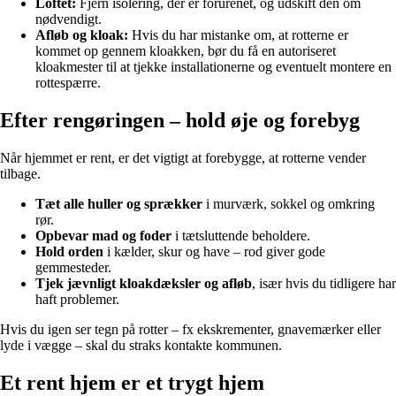
Loftet:
Fjern isolering, der er forurenet, og udskift den om
nødvendigt.
Afløb og kloak:
Hvis du har mistanke om, at rotterne er
kommet op gennem kloakken, bør du få en autoriseret
kloakmester til at tjekke installationerne og eventuelt montere en
rottespærre.
Efter rengøringen – hold øje og forebyg
Når hjemmet er rent, er det vigtigt at forebygge, at rotterne vender
tilbage.
Tæt alle huller og sprækker
i murværk, sokkel og omkring
rør.
Opbevar mad og foder
i tætsluttende beholdere.
Hold orden
i kælder, skur og have – rod giver gode
gemmesteder.
Tjek jævnligt kloakdæksler og afløb
, især hvis du tidligere har
haft problemer.
Hvis du igen ser tegn på rotter – fx ekskrementer, gnavemærker eller
lyde i vægge – skal du straks kontakte kommunen.
Et rent hjem er et trygt hjem