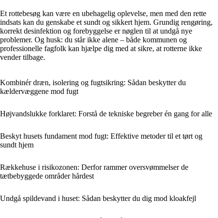
Et rottebesøg kan være en ubehagelig oplevelse, men med den rette
indsats kan du genskabe et sundt og sikkert hjem. Grundig rengøring,
korrekt desinfektion og forebyggelse er nøglen til at undgå nye
problemer. Og husk: du står ikke alene – både kommunen og
professionelle fagfolk kan hjælpe dig med at sikre, at rotterne ikke
vender tilbage.
Kombinér dræn, isolering og fugtsikring: Sådan beskytter du
kældervæggene mod fugt
Højvandslukke forklaret: Forstå de tekniske begreber én gang for alle
Beskyt husets fundament mod fugt: Effektive metoder til et tørt og
sundt hjem
Rækkehuse i risikozonen: Derfor rammer oversvømmelser de
tætbebyggede områder hårdest
Undgå spildevand i huset: Sådan beskytter du dig mod kloakfejl