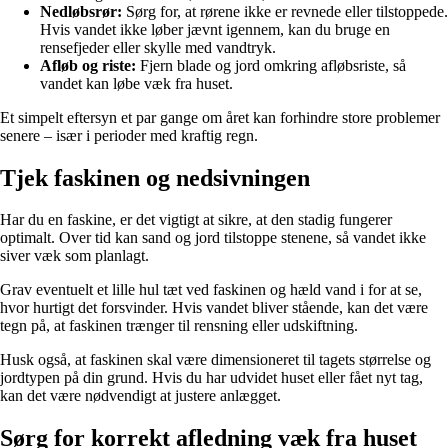
Nedløbsrør:
Sørg for, at rørene ikke er revnede eller tilstoppede.
Hvis vandet ikke løber jævnt igennem, kan du bruge en
rensefjeder eller skylle med vandtryk.
Afløb og riste:
Fjern blade og jord omkring afløbsriste, så
vandet kan løbe væk fra huset.
Et simpelt eftersyn et par gange om året kan forhindre store problemer
senere – især i perioder med kraftig regn.
Tjek faskinen og nedsivningen
Har du en faskine, er det vigtigt at sikre, at den stadig fungerer
optimalt. Over tid kan sand og jord tilstoppe stenene, så vandet ikke
siver væk som planlagt.
Grav eventuelt et lille hul tæt ved faskinen og hæld vand i for at se,
hvor hurtigt det forsvinder. Hvis vandet bliver stående, kan det være
tegn på, at faskinen trænger til rensning eller udskiftning.
Husk også, at faskinen skal være dimensioneret til tagets størrelse og
jordtypen på din grund. Hvis du har udvidet huset eller fået nyt tag,
kan det være nødvendigt at justere anlægget.
Sørg for korrekt afledning væk fra huset