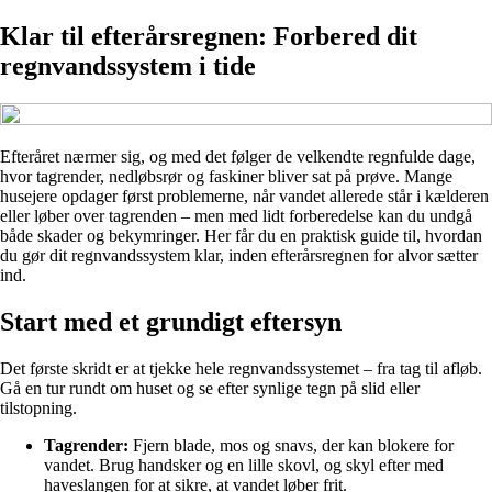
Klar til efterårsregnen: Forbered dit
regnvandssystem i tide
Efteråret nærmer sig, og med det følger de velkendte regnfulde dage,
hvor tagrender, nedløbsrør og faskiner bliver sat på prøve. Mange
husejere opdager først problemerne, når vandet allerede står i kælderen
eller løber over tagrenden – men med lidt forberedelse kan du undgå
både skader og bekymringer. Her får du en praktisk guide til, hvordan
du gør dit regnvandssystem klar, inden efterårsregnen for alvor sætter
ind.
Start med et grundigt eftersyn
Det første skridt er at tjekke hele regnvandssystemet – fra tag til afløb.
Gå en tur rundt om huset og se efter synlige tegn på slid eller
tilstopning.
Tagrender:
Fjern blade, mos og snavs, der kan blokere for
vandet. Brug handsker og en lille skovl, og skyl efter med
haveslangen for at sikre, at vandet løber frit.