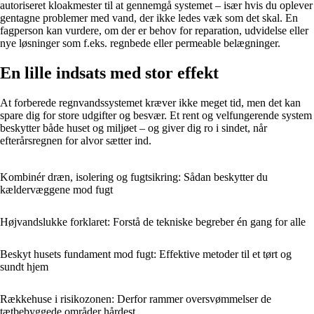
autoriseret kloakmester til at gennemgå systemet – især hvis du oplever
gentagne problemer med vand, der ikke ledes væk som det skal. En
fagperson kan vurdere, om der er behov for reparation, udvidelse eller
nye løsninger som f.eks. regnbede eller permeable belægninger.
En lille indsats med stor effekt
At forberede regnvandssystemet kræver ikke meget tid, men det kan
spare dig for store udgifter og besvær. Et rent og velfungerende system
beskytter både huset og miljøet – og giver dig ro i sindet, når
efterårsregnen for alvor sætter ind.
Kombinér dræn, isolering og fugtsikring: Sådan beskytter du
kældervæggene mod fugt
Højvandslukke forklaret: Forstå de tekniske begreber én gang for alle
Beskyt husets fundament mod fugt: Effektive metoder til et tørt og
sundt hjem
Rækkehuse i risikozonen: Derfor rammer oversvømmelser de
tætbebyggede områder hårdest