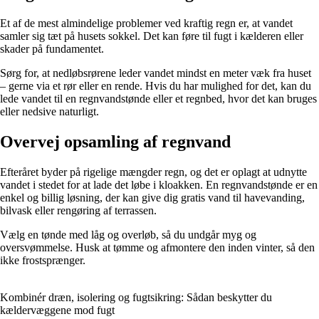
Et af de mest almindelige problemer ved kraftig regn er, at vandet
samler sig tæt på husets sokkel. Det kan føre til fugt i kælderen eller
skader på fundamentet.
Sørg for, at nedløbsrørene leder vandet mindst en meter væk fra huset
– gerne via et rør eller en rende. Hvis du har mulighed for det, kan du
lede vandet til en regnvandstønde eller et regnbed, hvor det kan bruges
eller nedsive naturligt.
Overvej opsamling af regnvand
Efteråret byder på rigelige mængder regn, og det er oplagt at udnytte
vandet i stedet for at lade det løbe i kloakken. En regnvandstønde er en
enkel og billig løsning, der kan give dig gratis vand til havevanding,
bilvask eller rengøring af terrassen.
Vælg en tønde med låg og overløb, så du undgår myg og
oversvømmelse. Husk at tømme og afmontere den inden vinter, så den
ikke frostsprænger.
Kombinér dræn, isolering og fugtsikring: Sådan beskytter du
kældervæggene mod fugt